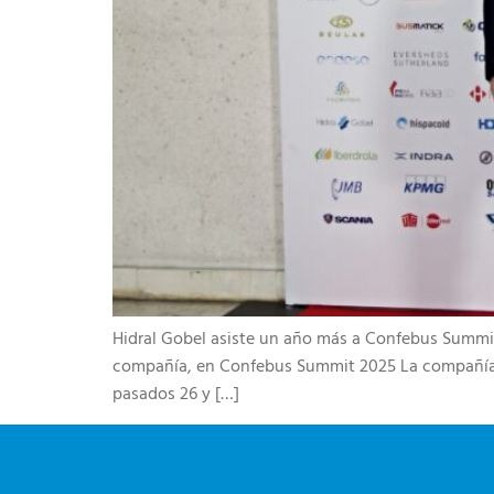
Hidral Gobel asiste un año más a Confebus Summit 
compañía, en Confebus Summit 2025 ​La compañía re
pasados 26 y […]