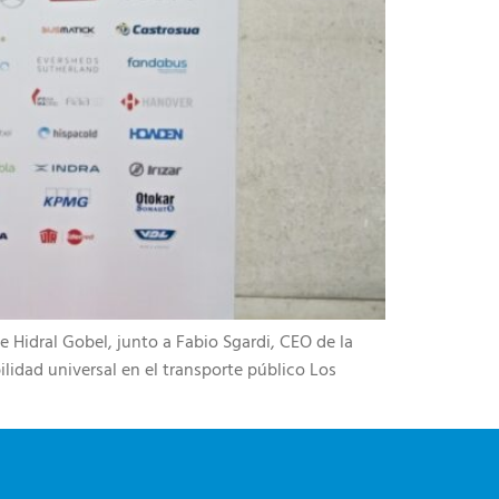
 Hidral Gobel, junto a Fabio Sgardi, CEO de la
dad universal en el transporte público​ Los