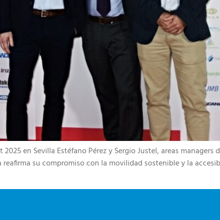
2025 en Sevilla Estéfano Pérez y Sergio Justel, areas managers de
afirma su compromiso con la movilidad sostenible y la accesibili