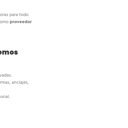
doras para todo
 como
proveedor
demos
ovadas.
rmas, anclajes,
rial.