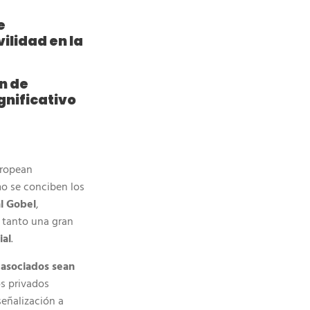
e
ilidad en la
n de
gnificativo
uropean
o se conciben los
l Gobel
,
e tanto una gran
ial
.
 asociados sean
os privados
señalización a