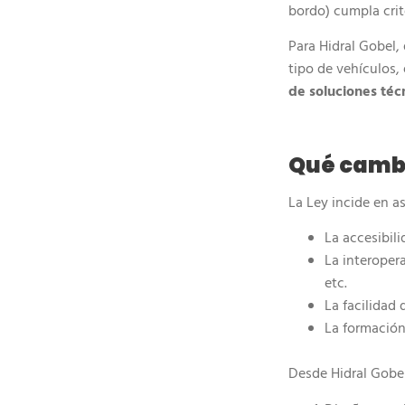
bordo) cumpla crite
Para Hidral Gobel,
tipo de vehículos,
de soluciones técn
Qué cambi
La Ley incide en a
La accesibili
La interoper
etc.
La facilidad
La formación
Desde Hidral Gobel