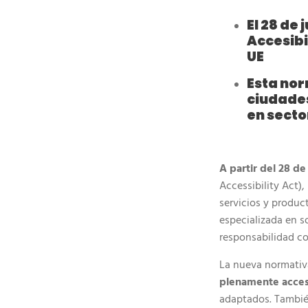
El 28 de
Accesibi
UE
Esta nor
ciudades
en secto
A partir del 28 de
Accessibility Act
servicios y produ
especializada en s
responsabilidad 
La nueva normativ
plenamente acces
adaptados. También