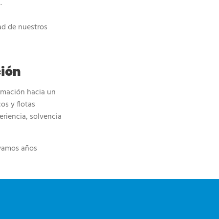
.
ad de nuestros
ción
ormación hacia un
os y flotas
riencia, solvencia
levamos años