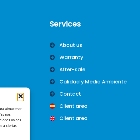
Services
About us
Warranty
After-sale
Calidad y Medio Ambiente
Contact
Client area
para almacenar
ías nos
Client area
ciones únicas
e a ciertas