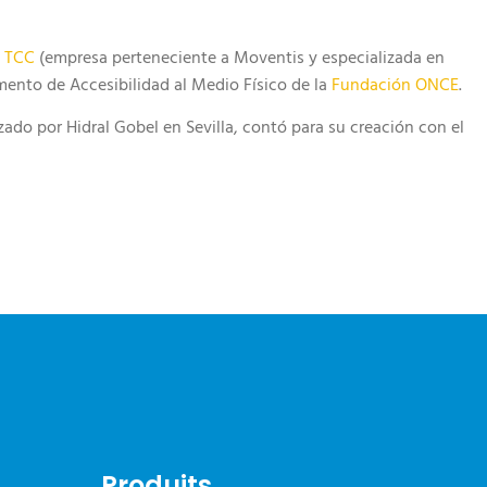
e
TCC
(empresa perteneciente a Moventis y especializada en
mento de Accesibilidad al Medio Físico de la
Fundación ONCE
.
do por Hidral Gobel en Sevilla, contó para su creación con el
Produits