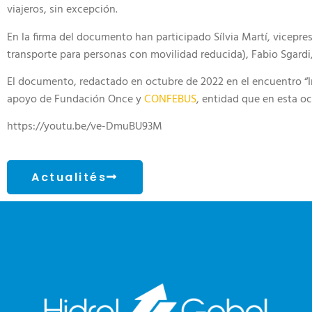
viajeros, sin excepción.
En la firma del documento han participado Sílvia Martí, vicepr
transporte para personas con movilidad reducida), Fabio Sgardi
El documento, redactado en octubre de 2022 en el encuentro “Im
apoyo de Fundación Once y
CONFEBUS
, entidad que en esta o
https://youtu.be/ve-DmuBU93M
Actualités