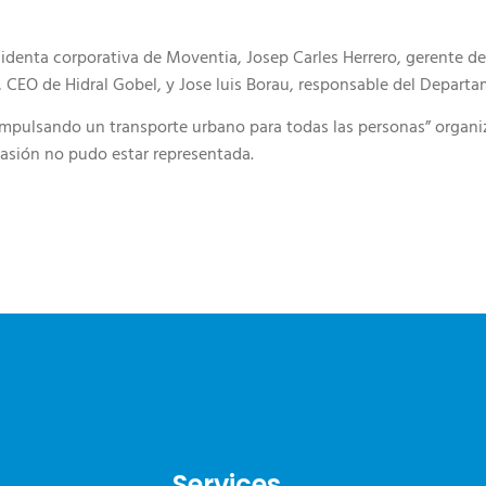
esidenta corporativa de Moventia, Josep Carles Herrero, gerente d
, CEO de Hidral Gobel, y Jose luis Borau, responsable del Departa
pulsando un transporte urbano para todas las personas” organiza
casión no pudo estar representada.
Services