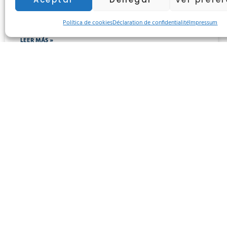
movilidad más sostenible e
inclusiva
Política de cookies
Déclaration de confidentialité
Impressum
LEER MÁS »
29 de mai de 2026