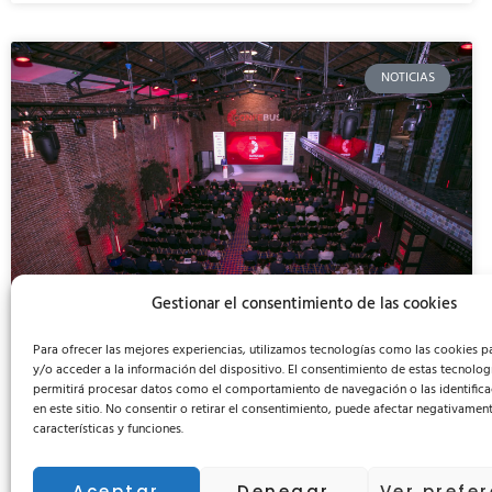
NOTICIAS
Gestionar el consentimiento de las cookies
Para ofrecer las mejores experiencias, utilizamos tecnologías como las cookies 
y/o acceder a la información del dispositivo. El consentimiento de estas tecnolog
permitirá procesar datos como el comportamiento de navegación o las identifica
Hidral Gobel participa en
en este sitio. No consentir o retirar el consentimiento, puede afectar negativament
características y funciones.
CONFEBUS Summit 2026, una cita
clave para avanzar hacia una
Aceptar
Denegar
Ver prefe