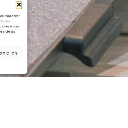
para almacenar
ías nos
ciones únicas
e a ciertas
rencias