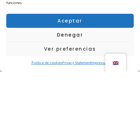
funciones.
Aceptar
Denegar
Ver preferencias
Política de cookies
Privacy Statement
Impressum
Hidral Gobel celebra la entrada en
vigor de la Ley Europea de
Accesibilidad
LEER MÁS »
1 de July de 2025