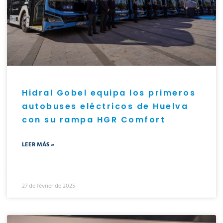
Hidral Gobel equipa los primeros
autobuses eléctricos de Huelva
con su rampa HGR Comfort
LEER MÁS »
27 de février de 2025