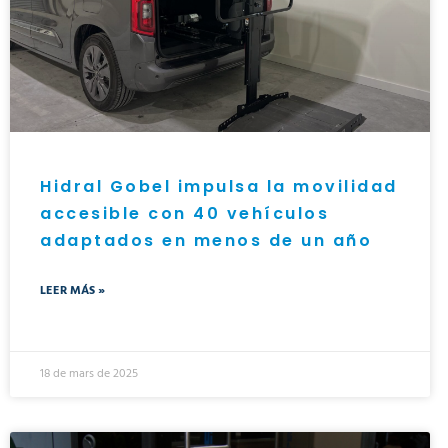
Hidral Gobel impulsa la movilidad
accesible con 40 vehículos
adaptados en menos de un año
LEER MÁS »
18 de mars de 2025