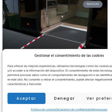
NOTICIAS
Gestionar el consentimiento de las cookies
Para ofrecer las mejores experiencias, utilizamos tecnologías como las cookies 
y/o acceder a la información del dispositivo. El consentimiento de estas tecnolog
permitirá procesar datos como el comportamiento de navegación o las identifica
De la teoría a la práctica: Así
en este sitio. No consentir o retirar el consentimiento, puede afectar negativament
características y funciones.
son los autobuses adaptados
para la inclusión
Aceptar
Denegar
Ver prefe
LEER MÁS »
Política de cookies
Déclaration de confidentialité
Impressum